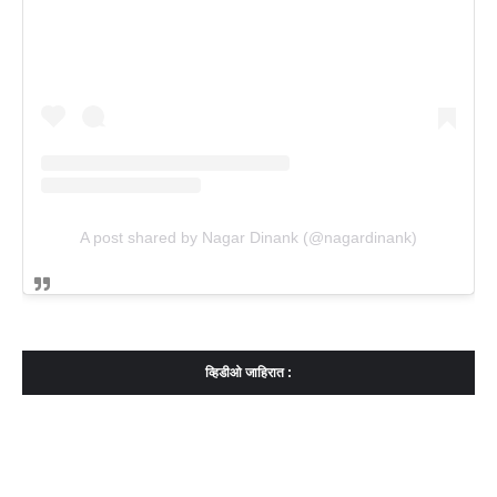
A post shared by Nagar Dinank (@nagardinank)
व्हिडीओ जाहिरात :