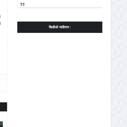
ा
े
व्हिडीओ जाहिरात :