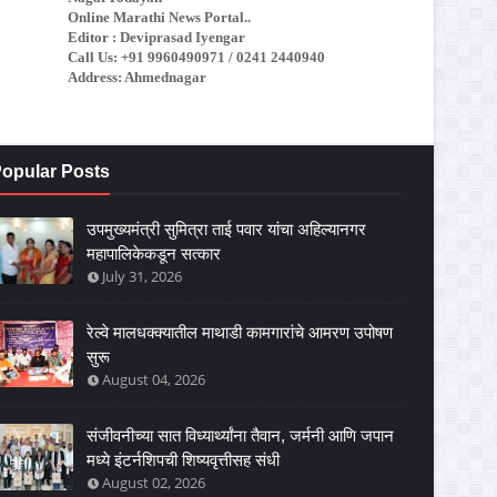
Online Marathi News Portal..
Editor : Deviprasad Iyengar
Call Us: +91 9960490971 / 0241 2440940
Address: Ahmednagar
opular Posts
उपमुख्यमंत्री सुमित्रा ताई पवार यांचा अहिल्यानगर
महापालिकेकडून सत्कार
July 31, 2026
रेल्वे मालधक्क्यातील माथाडी कामगारांचे आमरण उपोषण
सुरू
August 04, 2026
संजीवनीच्या सात विध्यार्थ्यांना तैवान, जर्मनी आणि जपान
मध्ये इंटर्नशिपची शिष्यवृत्तीसह संधी
August 02, 2026