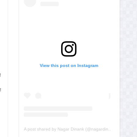
View this post on Instagram
ी
े
A post shared by Nagar Dinank (@nagardinank)