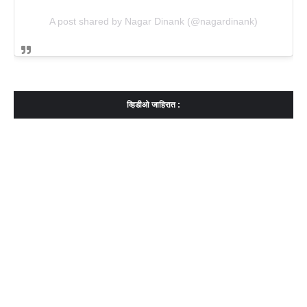
A post shared by Nagar Dinank (@nagardinank)
व्हिडीओ जाहिरात :