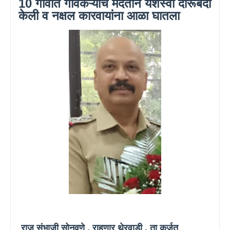
10 गावात गावकऱ्यांचे मदतीने यशस्वी दारूबंदी
केली व नक्षल कारवायांना आळा घातला
राजू संभाजी सोनवणे , राहणार थेरवाडी , ता कर्जत