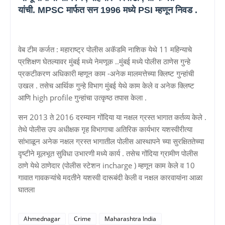
यांची. MPSC मार्फत सन 1996 मध्ये PSI म्हणून निवड .
वेब टीम कर्जत : महाराष्ट्र पोलीस अकॅडमि नाशिक येथे 11 महिन्याचे
प्रशिक्षण घेतल्यावर मुंबई मध्ये नेमणूक ..मुंबई मध्ये पोलीस ठाणेस गुन्हे
प्रकटीकरण अधिकारी म्हणून काम -अनेक मालमत्तेच्या क्लिष्ट गुन्हांची
उखल . तसेच आर्थिक गुन्हे विभाग मुंबई येथे काम केले व अनेक क्लिष्ट
आणि high profile गुन्हांचा उत्कृष्ठ तपास केला .
सन 2013 ते 2016 दरम्यान गोंदिया या नक्षल ग्रस्त भागात कर्तव्य केले .
तेथे पोलीस उप अधीक्षक गृह विभागाचा अतिरिक कार्यभार यशस्वीरीत्या
सांभाळून अनेक नक्षल ग्रस्त भागातील पोलीस आस्थापने च्या सुरक्षिततेच्या
दृष्टीने मूलभूत सुविधा उभारणी मध्ये कार्य . तसेच गोंदिया ग्रामीण पोलीस
ठाणे येथे ठाणेदार (पोलीस स्टेशन incharge ) म्हणून काम केले व 10
गावात गावकऱ्यांचे मदतीने यशस्वी दारूबंदी केली व नक्षल कारवायांना आळा
घातला
Ahmednagar
Crime
Maharashtra India