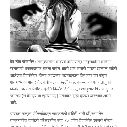
वेब टीम संगमनेर :
तालुक्यातील कनोली परिसरातून माणुसकीला काळीमा
फासणारी धक्कादायक घटना समोर आली आहे.सासरी भांडण झाल्याने माहेरी
आलेल्या विवाहितेवर तिच्या जवळच्या नातेवाईकाने तिचे हात पाय बांधून
शेतामध्ये अत्याचार केल्याची घटना घडली आहे.याबाबत संगमनेर तालुका
पोलीस ठाण्यात पिडीत महिलेने फिर्याद दिली असून त्यानुसार विलास गुलाब
जगताप (रा.बेलापूर ता.श्रीरामपूर) याच्यावर गुन्हा दाखल करण्यात आला
आहे.
याबाबत तालुका पोलिसांकडून समजलेली माहिती अशी की,संगमनेर
तालुक्यातील कनोली परिसरातील एका 22 वर्षीय विवाहितेचे सासरी भांडण
झाल्याने ती आपल्या माहेरी कनोली परिसरात आली होती.शुक्रवारी सायंकाळी