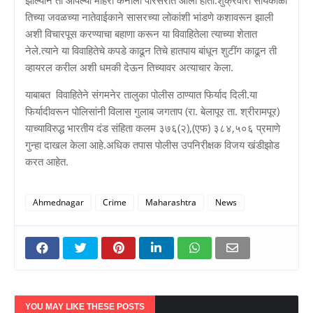
तिच्या जवळच्या नातेवाईकाने सासरच्या लोकांशी भांडणे कशावरून झाली
अशी विचारपूस करण्याचा बहाणा करून या विवाहितेला त्याच्या शेतात
नेले.त्याने या विवाहितेचे कपडे काढून तिचे हातपाय बांधून शुटींग काढून ती
व्हायरल करील अशी धमकी देऊन तिच्यावर अत्याचार केला.
याबाबत विवाहितेने संगमनेर तालुका पोलीस ठाण्यात फिर्याद दिली.या
फिर्यादीवरून पोलिसांनी विलास गुलाब जगताप (रा. बेलापूर ता. श्रीरामपूर)
याच्याविरुद्ध भारतीय दंड संहिता कलम ३७६(२),(एफ) ३८४,५०६ प्रमाणे
गुन्हा दाखल केला आहे.अधिक तपास पोलीस उपनिरीक्षक विजय खंडीझोड
करत आहेत.
Ahmednagar
Crime
Maharashtra
News
YOU MAY LIKE THESE POSTS