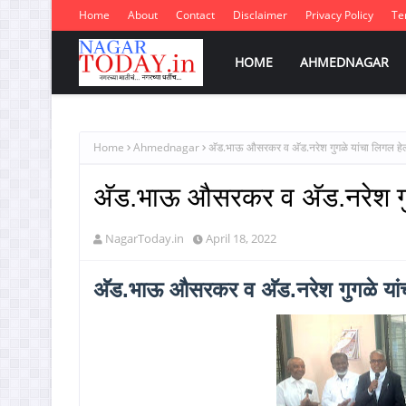
Home
About
Contact
Disclaimer
Privacy Policy
Te
HOME
AHMEDNAGAR
Home
Ahmednagar
अ‍ॅड.भाऊ औसरकर व अ‍ॅड.नरेश गुगळे यांचा लिगल हेल्
अ‍ॅड.भाऊ औसरकर व अ‍ॅड.नरेश गुग
NagarToday.in
April 18, 2022
अ‍ॅड.भाऊ औसरकर व अ‍ॅड.नरेश गुगळे यांच