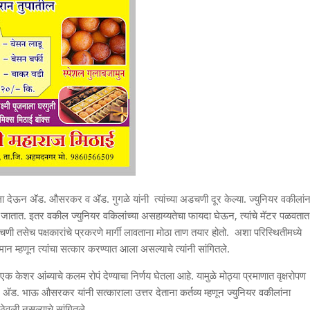
 देऊन अ‍ॅड. औसरकर व अ‍ॅड. गुगळे यांनी त्यांच्या अडचणी दूर केल्या. ज्युनियर वकीलांन
न जातात. इतर वकील ज्युनियर वकिलांच्या असहाय्यतेचा फायदा घेऊन, त्यांचे मॅटर पळवतात
डचणी तसेच पक्षकारांचे प्रकरणे मार्गी लावताना मोठा ताण तयार होतो. अशा परिस्थितीमध्ये
न्मान म्हणून त्यांचा सत्कार करण्यात आला असल्याचे त्यांनी सांगितले.
 एक केशर आंब्याचे कलम रोपं देण्याचा निर्णय घेतला आहे. यामुळे मोठ्या प्रमाणात वृक्षरोपण
 अ‍ॅड. भाऊ औसरकर यांनी सत्काराला उत्तर देताना कर्तव्य म्हणून ज्युनियर वकीलांना
ठेवली नसल्याचे सांगितले.