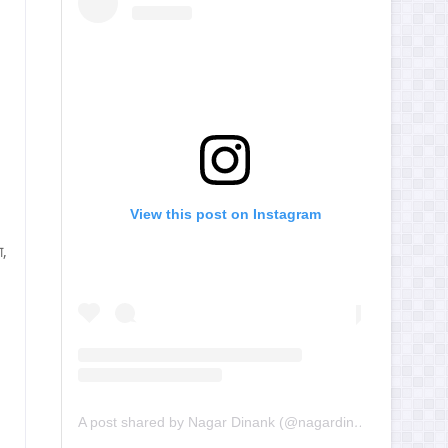
View this post on Instagram
ा,
A post shared by Nagar Dinank (@nagardinank)