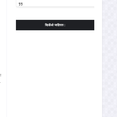
व्हिडीओ जाहिरात :
ा
.