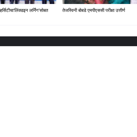
्हर्सिटीचा‘लिंक्डइन लर्निंग’सोबत
तेजस्विनी बोबडे एमपीएससी परीक्षा उत्तीर्ण