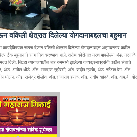
 वकिली क्षेत्रात दिलेल्या योगदानाबद्दलचा बहुमान
ांना कायदेविषयक सल्ला देऊन वकिली क्षेत्रात दिलेल्या योगदानाबद्दल अहमदनगर वकील
ेल्प टँक बहुमानाने सन्मानित करण्यात आले. तसेच कोरोनात मरण पावलेल्या अ‍ॅड. नरगाळे
क मदत दिली. जिल्हा न्यायालयातील बार रुममध्ये झालेल्या कार्यक्रमाप्रसंगी वकील संघाचे
अ‍ॅड. अमोल धोंडे, अ‍ॅड. रामदास सूर्यवंशी, अ‍ॅड. संदीप म्हस्के, अ‍ॅड. रफिक बेग, अ‍ॅड.
 घोलप, अ‍ॅड. राजेंद्र शेलोत, अ‍ॅड.राजाराम हराळ, अ‍ॅड. संदीप खांदवे, अ‍ॅड. वाय.बी. बोर