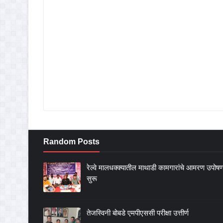
Random Posts
रेल्वे मालधक्क्यातील माथाडी कामगारांचे आमरण उपोष
सुरू
तेजस्विनी बोबडे एमपीएससी परीक्षा उत्तीर्ण