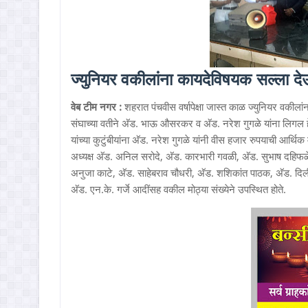
ज्युनियर वकीलांना कायदेविषयक सल्ला देऊन
वेब टीम नगर :
शहरात पंचवीस वर्षापेक्षा जास्त काळ ज्युनियर वकील
संघाच्या वतीने अ‍ॅड. भाऊ औसरकर व अ‍ॅड. नरेश गुगळे यांना लिगल ह
यांच्या कुटुंबीयांना अ‍ॅड. नरेश गुगळे यांनी वीस हजार रुपयाची आर्थि
अध्यक्ष अ‍ॅड. अनिल सरोदे, अ‍ॅड. कारभारी गवळी, अ‍ॅड. सुभाष दहिफळे, 
अनुजा काटे, अ‍ॅड. साहेबराव चौधरी, अ‍ॅड. शशिकांत पाठक, अ‍ॅड. दिलीप
अ‍ॅड. एन.के. गर्जे आदींसह वकील मोठ्या संख्येने उपस्थित होते.