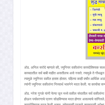
अ‍ॅड. अनिल सरोदे म्हणाले की, ज्युनियर वकीलांना कायदेविषयक सल्ला
कायद्यातील सर्व बाबी माहीत असतीलच असे नसते. त्यामुळे ते गोंधळू
त्यामुळे ज्युनियर वकील हताश होतात. पहिल्या काही वर्षांत आर्थिक अ
त्यांनी ज्युनियर वकीलांना निस्वार्थ भावनेने मदत केली. या कार्याचा स
अ‍ॅड. नरेश गुगळे यांनी येत्या जून मध्ये वकील संघातील सर्व वकीलांना
होऊन पर्यावरणाचे प्रश्‍न सोडविण्यास मदत होणार असल्याचे सांगितले.
कायदेविषयक मदत केली असून, कोणत्याही प्रकारे सत्काराची अपेक्षा 