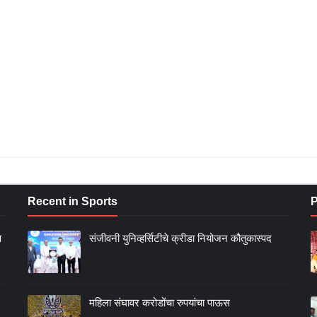
Recent in Sports
P
ण
संजीवनी युनिव्हर्सिटीचे क्रीडा नियोजन कौतुकास्पद
महिला संघावर करोडोंचा रुपयांचा पाऊस