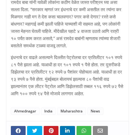
रामदेव बाबा यांनी यावेळी लोकांना कठीण वेळेत जास्त परीश्रम घ्या असा
सल्ला दिला. “सरकार म्हणतं जर इंधनाचे दर कमी असतील तर त्यांना कर
मिळणार नाही मग ते देश कसा चालवणार? पगार कसे देणार? रस्ते कसे
बांधणार? महागाई कमी झाली पाहिजे याच्याशी मी सहमत आहे, पण लोकांनी
जास्त मेहनत घेतली पाहिजे. मीदेखील पहाटे ४ वाजता उठतो आणि रात्री
१० पर्यंत काम करत असतो,” असं रामदेव बाबांनी म्हणताच त्यांच्या शेजारी
बसलेले समर्थक टाळ्या वाजवू लागले.
इंधनाचे दर वाढले असल्याने दिल्लीत पेट्रोलचा दर प्रतिलीटर १०१ रुपये
८१ पैसे झाला आहे. याआधी हा दर १०१ रुपये १ पैसे होता. तर दुसरीकडे
डिझेलचा दर प्रतिलीटर ९२ रुपये ७ पैशांवर पोहोचला आहे. याआधी हा दर
९३ रुपये ७ पैसे होता. मुंबईबद्दल बोलायचं झाल्यास ८० पैशांची वाढ
झाल्यानंतर एक लीटर पेट्रोल आणि डिझेलसाठी तब्बल ११६ रुपये ७२ पैसे
आणि १०० रुपये ९४ पैसे मोजावे लागणार आहेत.
Ahmednagar
India
Maharashtra
News