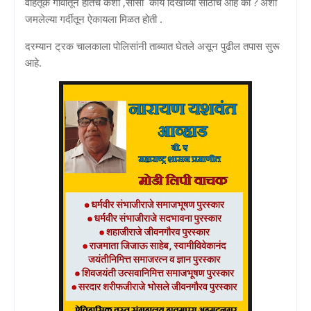
वाहतूक गावातून होतेच कशी ,सीसी काय दिखाव्या साठीच आहे का ? अशी
जमलेल्या गर्दीतून ऐकायला मिळत होती .
दरम्यान ट्रक चालकाला पोलिसांनी ताब्यात घेतले असून पुढील तपास सुरू
आहे.