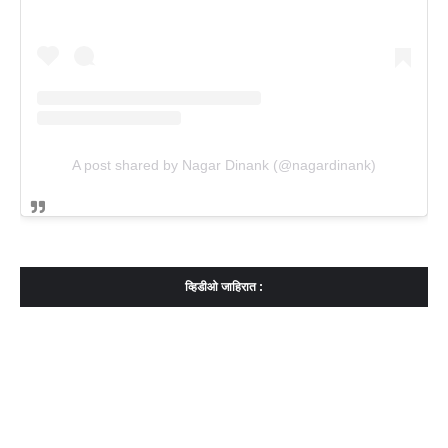
A post shared by Nagar Dinank (@nagardinank)
व्हिडीओ जाहिरात :