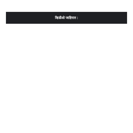
व्हिडीओ जाहिरात :