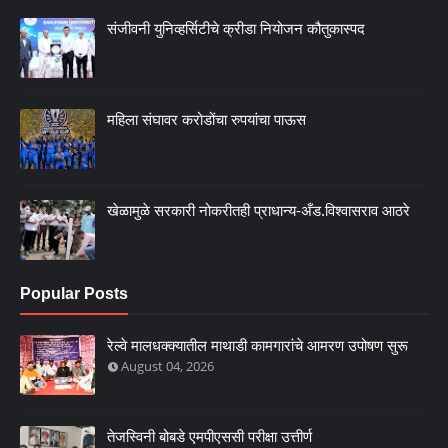
संजीवनी युनिव्हर्सिटीचे क्रीडा नियोजन कौतुकास्पद
महिला संघावर करोडोंचा रुपयांचा पाऊस
खेळामुळे सरकारी नोकरीतही प्राधान्य-अँड.विश्वासराव आठरे
Popular Posts
रेल्वे मालधक्क्यातील माथाडी कामगारांचे आमरण उपोषण सुरू
August 04, 2026
तेजस्विनी बोबडे एमपीएससी परीक्षा उत्तीर्ण