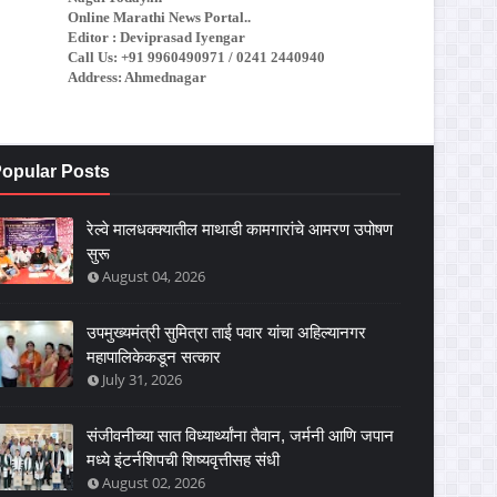
Online Marathi News Portal..
Editor : Deviprasad Iyengar
Call Us: +91 9960490971 / 0241 2440940
Address: Ahmednagar
opular Posts
रेल्वे मालधक्क्यातील माथाडी कामगारांचे आमरण उपोषण
सुरू
August 04, 2026
उपमुख्यमंत्री सुमित्रा ताई पवार यांचा अहिल्यानगर
महापालिकेकडून सत्कार
July 31, 2026
संजीवनीच्या सात विध्यार्थ्यांना तैवान, जर्मनी आणि जपान
मध्ये इंटर्नशिपची शिष्यवृत्तीसह संधी
August 02, 2026