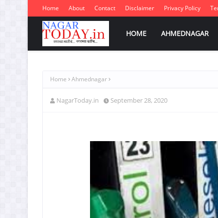
Home
About
Contact
Disclaimer
Privacy Policy
Te
HOME
AHMEDNAGAR
Home
Ahmednagar
NagarToday.in
September 28, 2020