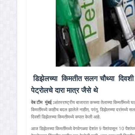
डिझेलच्या किमतीत सलग चौथ्या दिवशी
पेट्रोलचे दारा मात्र जैसे थे
वेब टीम मुंबई :
आंतरराष्ट्रीय बाजारात कच्च्या तेलाच्या किमतींमध्ये 
किमतींमध्ये काहीच बदल झालेले नाहीत, परंतु, डिझेलच्या दरांमध्ये 
दिवशी डिझेलच्या किमतीमध्ये कपात केली आहे.
आज डिझेलच्या किमतींमध्ये वेगवेगळ्या देशांत 9 पैशांपासून 10 पैशांप