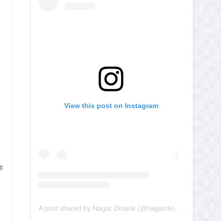
View this post on Instagram
ा
A post shared by Nagar Dinank (@nagardinank)