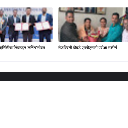
्हर्सिटीचा‘लिंक्डइन लर्निंग’सोबत
तेजस्विनी बोबडे एमपीएससी परीक्षा उत्तीर्ण