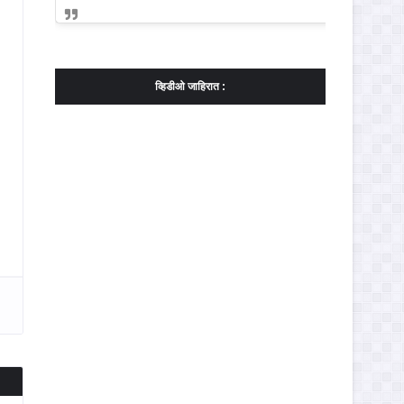
व्हिडीओ जाहिरात :