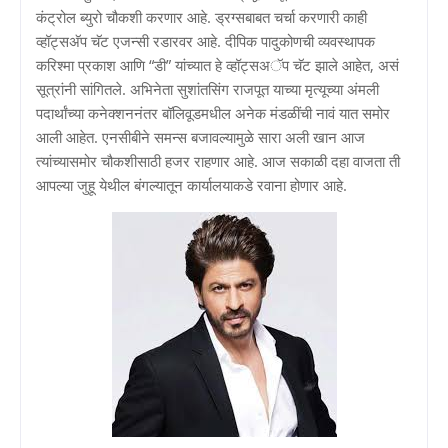
कंट्रोल ब्युरो चौकशी करणार आहे. ड्रग्सबाबत चर्चा करणारी काही
व्हॉट्सअ‍ॅप चॅट एजन्सी रडारवर आहे. दीपिक पादुकोणची व्यवस्थापक
करिश्मा प्रकाश आणि “डी” यांच्यात हे व्हॉट्सअॅप चॅट झाले आहेत, असं
सूत्रांनी सांगितले. अभिनेता सुशांतसिंग राजपूत याच्या मृत्यूच्या अंमली
पदार्थांच्या कनेक्शननंतर बॉलिवूडमधील अनेक मंडळींची नावं यात समोर
आली आहेत. एनसीबीने समन्स बजावल्यामुळे सारा अली खान आज
त्यांच्यासमोर चौकशीसाठी हजर राहणार आहे. आज सकाळी दहा वाजता ती
आपल्या जुहू येथील बंगल्यातून कार्यालयाकडे रवाना होणार आहे.