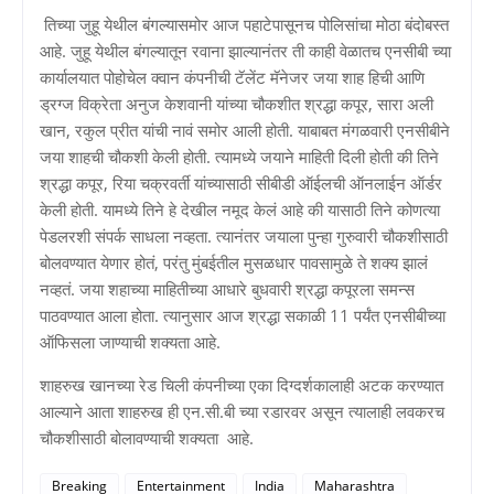
तिच्या जुहू येथील बंगल्यासमोर आज पहाटेपासूनच पोलिसांचा मोठा बंदोबस्त
आहे. जुहू येथील बंगल्यातून रवाना झाल्यानंतर ती काही वेळातच एनसीबी च्या
कार्यालयात पोहोचेल क्वान कंपनीची टॅलेंट मॅनेजर जया शाह हिची आणि
ड्रग्ज विक्रेता अनुज केशवानी यांच्या चौकशीत श्रद्धा कपूर, सारा अली
खान, रकुल प्रीत यांची नावं समोर आली होती. याबाबत मंगळवारी एनसीबीने
जया शाहची चौकशी केली होती. त्यामध्ये जयाने माहिती दिली होती की तिने
श्रद्धा कपूर, रिया चक्रवर्ती यांच्यासाठी सीबीडी ऑईलची ऑनलाईन ऑर्डर
केली होती. यामध्ये तिने हे देखील नमूद केलं आहे की यासाठी तिने कोणत्या
पेडलरशी संपर्क साधला नव्हता. त्यानंतर जयाला पुन्हा गुरुवारी चौकशीसाठी
बोलवण्यात येणार होतं, परंतु मुंबईतील मुसळधार पावसामुळे ते शक्य झालं
नव्हतं. जया शहाच्या माहितीच्या आधारे बुधवारी श्रद्धा कपूरला समन्स
पाठवण्यात आला होता. त्यानुसार आज श्रद्धा सकाळी 11 पर्यंत एनसीबीच्या
ऑफिसला जाण्याची शक्यता आहे.
शाहरुख खानच्या रेड चिली कंपनीच्या एका दिग्दर्शकालाही अटक करण्यात
आल्याने आता शाहरुख ही एन.सी.बी च्या रडारवर असून त्यालाही लवकरच
चौकशीसाठी बोलावण्याची शक्यता आहे.
Breaking
Entertainment
India
Maharashtra