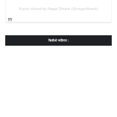
A post shared by Nagar Dinank (@nagardinank)
व्हिडीओ जाहिरात :