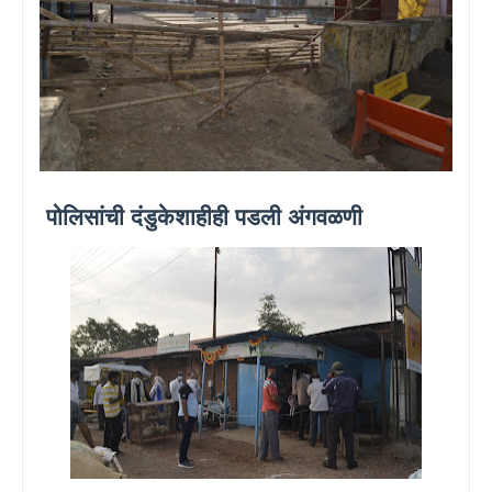
पोलिसांची दंडुकेशाहीही पडली अंगवळणी