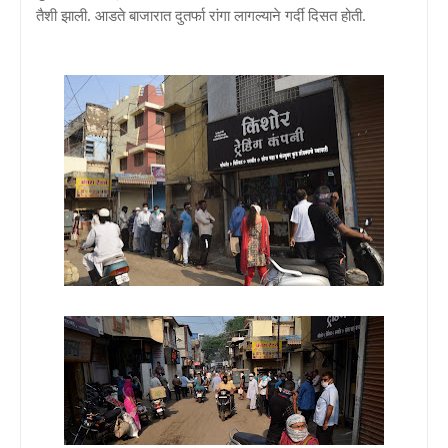
तैशी झाली. आडते बाजारात दुतर्फा रांगा लागल्याने गर्दी दिसत होती.