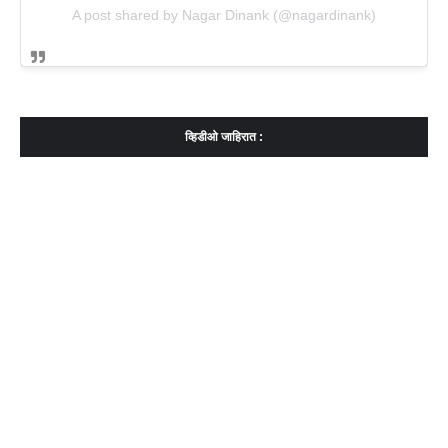
A post shared by Nagar Dinank (@nagardinank)
व्हिडीओ जाहिरात :